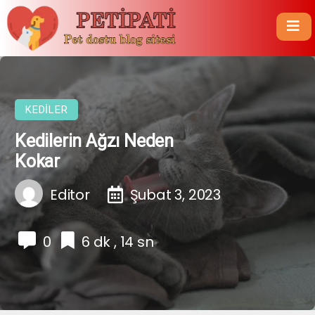
KEDILER
Kedilerin Ağzı Neden
Kokar
Editor
Şubat 3, 2023
0
6 dk , 14 sn