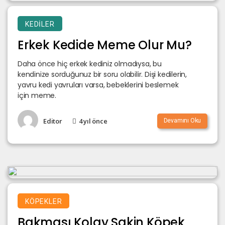
KEDILER
Erkek Kedide Meme Olur Mu?
Daha önce hiç erkek kediniz olmadıysa, bu
kendinize sorduğunuz bir soru olabilir. Dişi kedilerin,
yavru kedi yavruları varsa, bebeklerini beslemek
için meme.
Editor
4 yıl önce
Devamını Oku
KÖPEKLER
Bakması Kolay Sakin Köpek