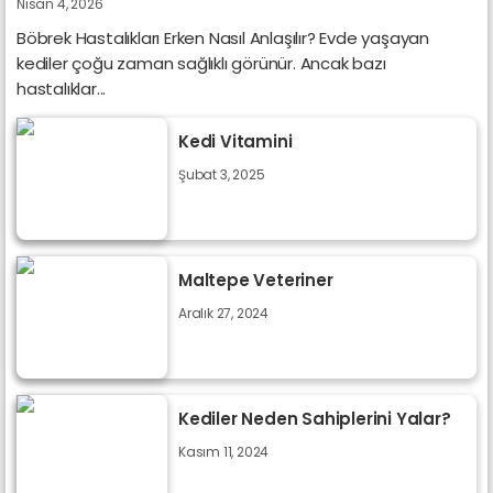
Nisan 4, 2026
l
Böbrek Hastalıkları Erken Nasıl Anlaşılır? Evde yaşayan
a
kediler çoğu zaman sağlıklı görünür. Ancak bazı
44
KUŞLAR
hastalıklar...
ş
ı
Kedi Vitamini
l
Şubat 3, 2025
ı
r
?
Maltepe Veteriner
Aralık 27, 2024
Kediler Neden Sahiplerini Yalar?
Kasım 11, 2024