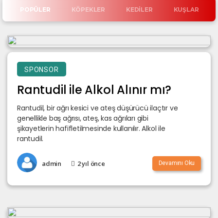
POPÜLER
KÖPEKLER
KEDILER
KUŞLAR
SPONSOR
Rantudil ile Alkol Alınır mı?
Rantudil, bir ağrı kesici ve ateş düşürücü ilaçtır ve
genellikle baş ağrısı, ateş, kas ağrıları gibi
şikayetlerin hafifletilmesinde kullanılır. Alkol ile
rantudil.
admin
2 yıl önce
Devamını Oku