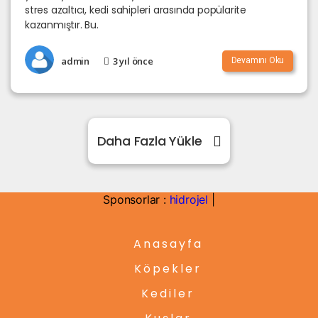
stres azaltıcı, kedi sahipleri arasında popülarite
kazanmıştır. Bu.
admin
3 yıl önce
Devamını Oku
Daha Fazla Yükle
Sponsorlar :
hidrojel
|
Anasayfa
Köpekler
Kediler