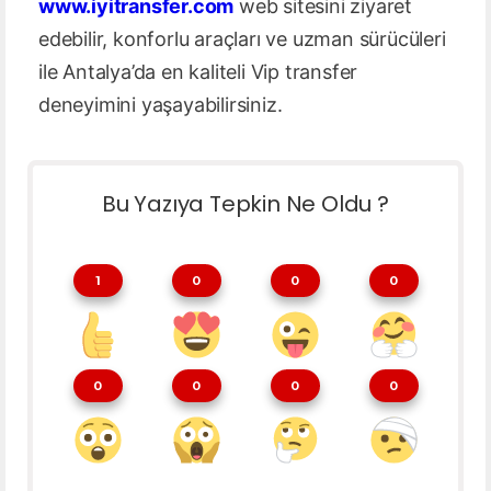
www.iyitransfer.com
web sitesini ziyaret
edebilir, konforlu araçları ve uzman sürücüleri
ile Antalya’da en kaliteli Vip transfer
deneyimini yaşayabilirsiniz.
Bu Yazıya Tepkin Ne Oldu ?
1
0
0
0
0
0
0
0