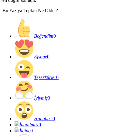
en doğru adımdır.
Bu Yazıya Tepkin Ne Oldu ?
Beğendim
0
Efsane
0
Teşekkürler
0
İyiymiş
0
Hahaha !
0
İnanılmaz
0
İlginç
0