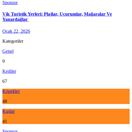
Sponsor
Vík Turistik Yerleri: Plajlar, Uçurumlar, Mağaralar Ve
Yanardağlar
Ocak 22, 2026
Kategoriler
Genel
9
Kediler
67
Köpekler
48
Kuşlar
41
Sponsor