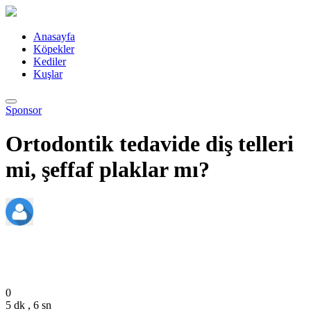
Anasayfa
Köpekler
Kediler
Kuşlar
Sponsor
Ortodontik tedavide diş telleri
mi, şeffaf plaklar mı?
admin
Ağustos 11, 2023
0
5 dk , 6 sn