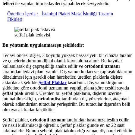
telleri
ile yapılan tüm tedavileri yapabilecek seviyededir.
Önerilen İçerik :
İstanbul Plaket Masa İsimliği Tasarım
Fikirleri
seffaf plak tedavisi
Bu yöntemin uygulanması şu şekildedir:
Tedavi öncesi dişler, 3 boyutlu yüksek hassasiyetli bir cihazla taranır
ve çenelerin durumu dijital olarak kayıt altına alınır. Bu kayıtlar
kullanılarak diş çapraşıklığı analiz edilir ve
ortodonti uzmanı
tarafından tedavi planı yapılır. Diş yamuklukları ve çapraşıklıklarının
düzeltimesi için gerekli olan hareketler, üretilen plaklarla dişlere
aktarılacak şekilde
Şeffaf Plaklar
tasarlanır. Diş yamukluğunun
şiddetine göre ortodonti uzmanının yaptığı plana göre çeşitli sayıda
şeffaf plak
üretilir. Üretilen bu şeffaf plakların, dişlerin üzerine
tutunabilmesi için,
ortodontist
tarafından diş yüzeylerine, ataçman
olarak adlandırılan tutucular yerleştirilir. Bu tutucular dışarıdan belli
olmayacak kadar küçüktür.
Şeffaf plaklar,
ortodonti uzmanı
tarafından hastamıza teslim edilir
ve nasıl kullanılacağı öğretilir. Şeffaf plaklar günde en az 22 saat
takılmalıdır. Bunun sebebi, plak takılmadığı zaman diş hareketlerinin