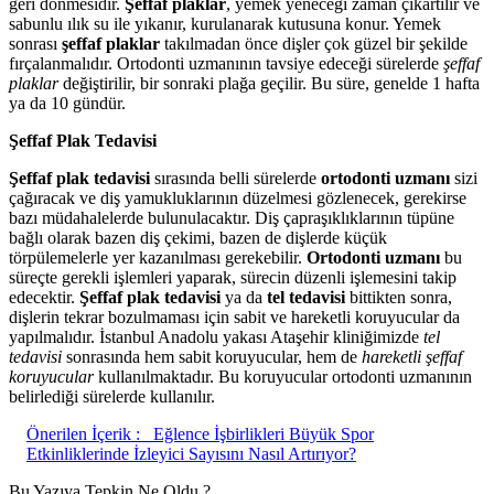
geri dönmesidir.
Şeffaf plaklar
, yemek yeneceği zaman çıkartılır ve
sabunlu ılık su ile yıkanır, kurulanarak kutusuna konur. Yemek
sonrası
şeffaf plaklar
takılmadan önce dişler çok güzel bir şekilde
fırçalanmalıdır. Ortodonti uzmanının tavsiye edeceği sürelerde
şeffaf
plaklar
değiştirilir, bir sonraki plağa geçilir. Bu süre, genelde 1 hafta
ya da 10 gündür.
Şeffaf Plak Tedavisi
Şeffaf plak tedavisi
sırasında belli sürelerde
ortodonti uzmanı
sizi
çağıracak ve diş yamukluklarının düzelmesi gözlenecek, gerekirse
bazı müdahalelerde bulunulacaktır. Diş çapraşıklıklarının tüpüne
bağlı olarak bazen diş çekimi, bazen de dişlerde küçük
törpülemelerle yer kazanılması gerekebilir.
Ortodonti uzmanı
bu
süreçte gerekli işlemleri yaparak, sürecin düzenli işlemesini takip
edecektir.
Şeffaf plak tedavisi
ya da
tel tedavisi
bittikten sonra,
dişlerin tekrar bozulmaması için sabit ve hareketli koruyucular da
yapılmalıdır. İstanbul Anadolu yakası Ataşehir kliniğimizde
tel
tedavisi
sonrasında hem sabit koruyucular, hem de
hareketli şeffaf
koruyucular
kullanılmaktadır. Bu koruyucular ortodonti uzmanının
belirlediği sürelerde kullanılır.
Önerilen İçerik :
Eğlence İşbirlikleri Büyük Spor
Etkinliklerinde İzleyici Sayısını Nasıl Artırıyor?
Bu Yazıya Tepkin Ne Oldu ?