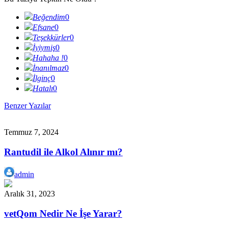
Beğendim
0
Efsane
0
Teşekkürler
0
İyiymiş
0
Hahaha !
0
İnanılmaz
0
İlginç
0
Hatalı
0
Benzer Yazılar
Temmuz 7, 2024
Rantudil ile Alkol Alınır mı?
admin
Aralık 31, 2023
vetQom Nedir Ne İşe Yarar?