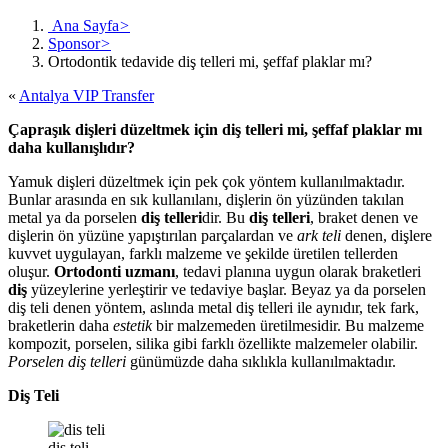
Ana Sayfa
>
Sponsor
>
Ortodontik tedavide diş telleri mi, şeffaf plaklar mı?
«
Antalya VIP Transfer
Çapraşık dişleri düzeltmek için diş telleri mi, şeffaf plaklar mı
daha kullanışlıdır?
Yamuk dişleri düzeltmek için pek çok yöntem kullanılmaktadır.
Bunlar arasında en sık kullanılanı, dişlerin ön yüzünden takılan
metal ya da porselen
diş telleri
dir. Bu
diş telleri
, braket denen ve
dişlerin ön yüzüne yapıştırılan parçalardan ve
ark teli
denen, dişlere
kuvvet uygulayan, farklı malzeme ve şekilde üretilen tellerden
oluşur.
Ortodonti uzmanı
, tedavi planına uygun olarak braketleri
diş
yüzeylerine yerleştirir ve tedaviye başlar. Beyaz ya da porselen
diş teli denen yöntem, aslında metal diş telleri ile aynıdır, tek fark,
braketlerin daha
estetik
bir malzemeden üretilmesidir. Bu malzeme
kompozit, porselen, silika gibi farklı özellikte malzemeler olabilir.
Porselen diş telleri
günümüzde daha sıklıkla kullanılmaktadır.
Diş Teli
dis teli