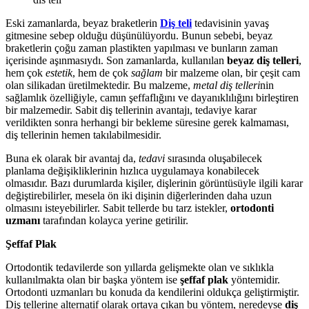
Eski zamanlarda, beyaz braketlerin
Diş teli
tedavisinin yavaş
gitmesine sebep olduğu düşünülüyordu. Bunun sebebi, beyaz
braketlerin çoğu zaman plastikten yapılması ve bunların zaman
içerisinde aşınmasıydı. Son zamanlarda, kullanılan
beyaz diş telleri
,
hem çok
estetik
, hem de çok
sağlam
bir malzeme olan, bir çeşit cam
olan silikadan üretilmektedir. Bu malzeme,
metal diş telleri
nin
sağlamlık özelliğiyle, camın şeffaflığını ve dayanıklılığını birleştiren
bir malzemedir. Sabit diş tellerinin avantajı, tedaviye karar
verildikten sonra herhangi bir bekleme süresine gerek kalmaması,
diş tellerinin hemen takılabilmesidir.
Buna ek olarak bir avantaj da,
tedavi
sırasında oluşabilecek
planlama değişikliklerinin hızlıca uygulamaya konabilecek
olmasıdır. Bazı durumlarda kişiler, dişlerinin görüntüsüyle ilgili karar
değiştirebilirler, mesela ön iki dişinin diğerlerinden daha uzun
olmasını isteyebilirler. Sabit tellerde bu tarz istekler,
ortodonti
uzmanı
tarafından kolayca yerine getirilir.
Şeffaf Plak
Ortodontik tedavilerde son yıllarda gelişmekte olan ve sıklıkla
kullanılmakta olan bir başka yöntem ise
şeffaf plak
yöntemidir.
Ortodonti uzmanları bu konuda da kendilerini oldukça geliştirmiştir.
Diş tellerine alternatif olarak ortaya çıkan bu yöntem, neredeyse
diş