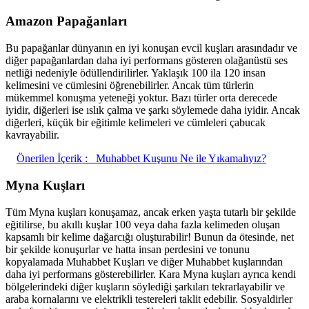
Amazon Papağanları
Bu papağanlar dünyanın en iyi konuşan evcil kuşları arasındadır ve
diğer papağanlardan daha iyi performans gösteren olağanüstü ses
netliği nedeniyle ödüllendirilirler. Yaklaşık 100 ila 120 insan
kelimesini ve cümlesini öğrenebilirler. Ancak tüm türlerin
mükemmel konuşma yeteneği yoktur. Bazı türler orta derecede
iyidir, diğerleri ise ıslık çalma ve şarkı söylemede daha iyidir. Ancak
diğerleri, küçük bir eğitimle kelimeleri ve cümleleri çabucak
kavrayabilir.
Önerilen İçerik :
Muhabbet Kuşunu Ne ile Yıkamalıyız?
Myna Kuşları
Tüm Myna kuşları konuşamaz, ancak erken yaşta tutarlı bir şekilde
eğitilirse, bu akıllı kuşlar 100 veya daha fazla kelimeden oluşan
kapsamlı bir kelime dağarcığı oluşturabilir! Bunun da ötesinde, net
bir şekilde konuşurlar ve hatta insan perdesini ve tonunu
kopyalamada Muhabbet Kuşları ve diğer Muhabbet kuşlarından
daha iyi performans gösterebilirler. Kara Myna kuşları ayrıca kendi
bölgelerindeki diğer kuşların söylediği şarkıları tekrarlayabilir ve
araba kornalarını ve elektrikli testereleri taklit edebilir. Sosyaldirler