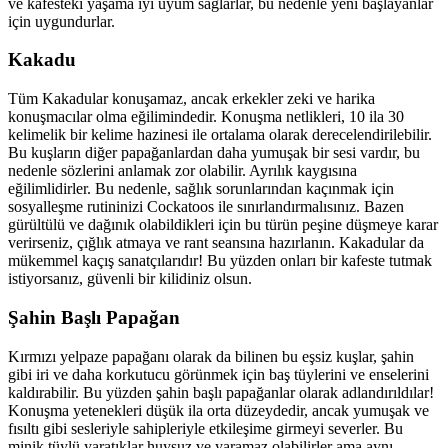
ve kafesteki yaşama iyi uyum sağlarlar, bu nedenle yeni başlayanlar
için uygundurlar.
Kakadu
Tüm Kakadular konuşamaz, ancak erkekler zeki ve harika
konuşmacılar olma eğilimindedir. Konuşma netlikleri, 10 ila 30
kelimelik bir kelime hazinesi ile ortalama olarak derecelendirilebilir.
Bu kuşların diğer papağanlardan daha yumuşak bir sesi vardır, bu
nedenle sözlerini anlamak zor olabilir. Ayrılık kaygısına
eğilimlidirler. Bu nedenle, sağlık sorunlarından kaçınmak için
sosyalleşme rutininizi Cockatoos ile sınırlandırmalısınız. Bazen
gürültülü ve dağınık olabildikleri için bu türün peşine düşmeye karar
verirseniz, çığlık atmaya ve rant seansına hazırlanın. Kakadular da
mükemmel kaçış sanatçılarıdır! Bu yüzden onları bir kafeste tutmak
istiyorsanız, güvenli bir kilidiniz olsun.
Şahin Başlı Papağan
Kırmızı yelpaze papağanı olarak da bilinen bu eşsiz kuşlar, şahin
gibi iri ve daha korkutucu görünmek için baş tüylerini ve enselerini
kaldırabilir. Bu yüzden şahin başlı papağanlar olarak adlandırıldılar!
Konuşma yetenekleri düşük ila orta düzeydedir, ancak yumuşak ve
fısıltı gibi sesleriyle sahipleriyle etkileşime girmeyi severler. Bu
minik tüylü yaratıklar huysuz ve yaramaz olabilirler ama aynı