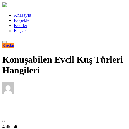
Anasayfa
Köpekler
Kediler
Kuşlar
Kuşlar
Konuşabilen Evcil Kuş Türleri
Hangileri
Editor
Temmuz 21, 2022
0
4 dk , 40 sn