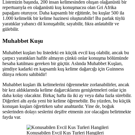
Listemizin başında, 200 insan kelimesinden oluşan olağanüstü bir
repertuarıyla en olağanüstü kuş konuşmacısı olan Gri Afrika
papağanı oturuyor. Daha kapsamlı bir eğitimle, bu kuşlar 500 ila
1.000 kelimelik bir kelime hazinesi oluşturabilir! Bu parlak tüylü
yaratıklar yabancı dil konuşabilir, sayabilir, fıkra anlatabilir ve
gülebilir.
Muhabbet Kuşu
Muhabbet kuşları bu listedeki en küçük evcil kuş olabilir, ancak bu
çarpıcı yaratıkları hafife almayın çünkü onlar konuşma bölümünde
hesaba katılması gereken bir güçtür. Aslında Muhabbet Kuşları,
şimdiye kadarki en kapsamlı kuş kelime dağarcığı için Guinness
dünya rekoru sahibidir!
Muhabbet kuşları ilk kelimelerini öğrenmekte zorlanabilirler, ancak
bir kez aldıklarında kelime dağarcıklarını genişletmeleri onlar için
daha kolay olacaktır. Birkaç hafta ila iki ay veya daha fazla sürebilir.
Diğerleri altı ayda yeni bir kelime öğrenebilir. Bu yüzden, bu küçük
konuşan kuşları öğretirken sabır anahtardır. Yine de, boğuk
seslerinden dolayı seslerini deşifre etmenin zor olacağını belirtmekte
fayda var.
Konusabilen Evcil Kus Turleri Hangileri