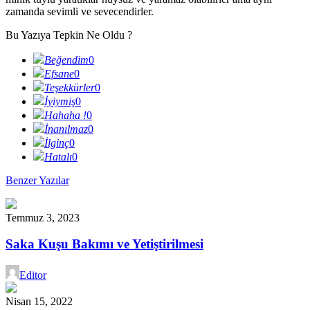
zamanda sevimli ve sevecendirler.
Bu Yazıya Tepkin Ne Oldu ?
Beğendim
0
Efsane
0
Teşekkürler
0
İyiymiş
0
Hahaha !
0
İnanılmaz
0
İlginç
0
Hatalı
0
Benzer Yazılar
Temmuz 3, 2023
Saka Kuşu Bakımı ve Yetiştirilmesi
Editor
Nisan 15, 2022