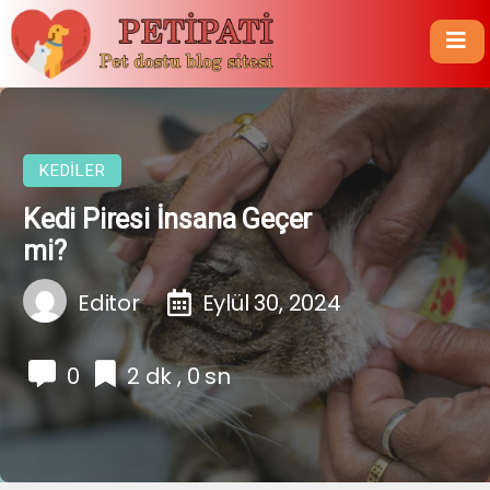
KEDILER
Kedi Piresi İnsana Geçer
mi?
Editor
Eylül 30, 2024
0
2 dk , 0 sn