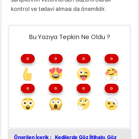
kontrol ve tedavi alması da önemlidir.
Bu Yazıya Tepkin Ne Oldu ?
0
0
0
0
0
0
0
0
Önerilen İçerik :
Kedilerde Göz İltihabı, Göz