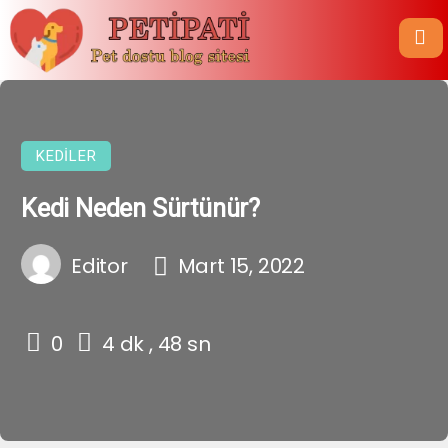
KEDILER
Kedi Neden Sürtünür?
Editor
Mart 15, 2022
0
4 dk , 48 sn