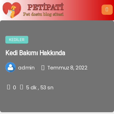
KEDILER
Kedi Bakımı Hakkında
admin
Temmuz 8, 2022
0
5 dk , 53 sn