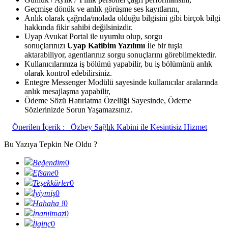
Geçmişe dönük ve anlık görüşme ses kayıtlarını,
Anlık olarak çağrıda/molada olduğu bilgisini gibi birçok bilgi
hakkında fikir sahibi değilsinizdir.
Uyap Avukat Portal ile uyumlu olup, sorgu
sonuçlarınızı
Uyap Katibim Yazılımı
İle bir tuşla
aktarabiliyor, agentlarınız sorgu sonuçlarını görebilmektedir.
Kullanıcılarınıza iş bölümü yapabilir, bu iş bölümünü anlık
olarak kontrol edebilirsiniz.
Entegre Messenger Modülü sayesinde kullanıcılar aralarında
anlık mesajlaşma yapabilir,
Ödeme Sözü Hatırlatma Özelliği Sayesinde, Ödeme
Sözlerinizde Sorun Yaşamazsınız.
Önerilen İçerik :
Özbey Sağlık Kabini ile Kesintisiz Hizmet
Bu Yazıya Tepkin Ne Oldu ?
Beğendim
0
Efsane
0
Teşekkürler
0
İyiymiş
0
Hahaha !
0
İnanılmaz
0
İlginç
0