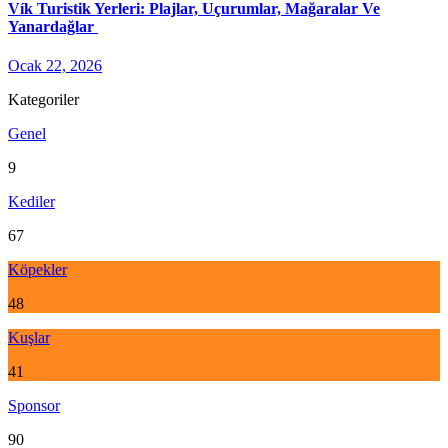
Vík Turistik Yerleri: Plajlar, Uçurumlar, Mağaralar Ve
Yanardağlar
Ocak 22, 2026
Kategoriler
Genel
9
Kediler
67
Köpekler
48
Kuşlar
41
Sponsor
90