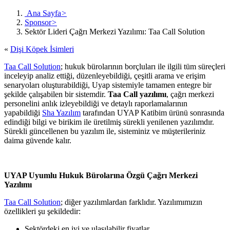
Ana Sayfa
>
Sponsor
>
Sektör Lideri Çağrı Merkezi Yazılımı: Taa Call Solution
«
Dişi Köpek İsimleri
Taa Call Solution
; hukuk bürolarının borçluları ile ilgili tüm süreçleri
inceleyip analiz ettiği, düzenleyebildiği, çeşitli arama ve erişim
senaryoları oluşturabildiği, Uyap sistemiyle tamamen entegre bir
şekilde çalışabilen bir sistemdir.
Taa Call yazılımı
, çağrı merkezi
personelini anlık izleyebildiği ve detaylı raporlamalarının
yapabildiği
Sha Yazılım
tarafından UYAP Katibim ürünü sonrasında
edindiği bilgi ve birikim ile üretilmiş sürekli yenilenen yazılımdır.
Sürekli güncellenen bu yazılım ile, sisteminiz ve müşterileriniz
daima güvende kalır.
UYAP Uyumlu Hukuk Bürolarına Özgü Çağrı Merkezi
Yazılımı
Taa Call Solution
; diğer yazılımlardan farklıdır. Yazılımımızın
özellikleri şu şekildedir:
Sektördeki en iyi ve ulaşılabilir fiyatlar,