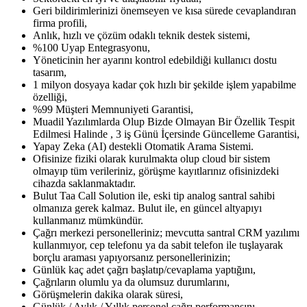
Geri bildirimlerinizi önemseyen ve kısa sürede cevaplandıran
firma profili,
Anlık, hızlı ve çözüm odaklı teknik destek sistemi,
%100 Uyap Entegrasyonu,
Yöneticinin her ayarını kontrol edebildiği kullanıcı dostu
tasarım,
1 milyon dosyaya kadar çok hızlı bir şekilde işlem yapabilme
özelliği,
%99 Müşteri Memnuniyeti Garantisi,
Muadil Yazılımlarda Olup Bizde Olmayan Bir Özellik Tespit
Edilmesi Halinde , 3 iş Günü İçersinde Güncelleme Garantisi,
Yapay Zeka (AI) destekli Otomatik Arama Sistemi.
Ofisinize fiziki olarak kurulmakta olup cloud bir sistem
olmayıp tüm verileriniz, görüşme kayıtlarınız ofisinizdeki
cihazda saklanmaktadır.
Bulut Taa Call Solution ile, eski tip analog santral sahibi
olmanıza gerek kalmaz. Bulut ile, en güncel altyapıyı
kullanmanız mümkündür.
Çağrı merkezi personelleriniz; mevcutta santral CRM yazılımı
kullanmıyor, cep telefonu ya da sabit telefon ile tuşlayarak
borçlu araması yapıyorsanız personellerinizin;
Günlük kaç adet çağrı başlatıp/cevaplama yaptığını,
Çağrıların olumlu ya da olumsuz durumlarını,
Görüşmelerin dakika olarak süresi,
Günlük / Aylık / Yıllık personel çağrı performansını,