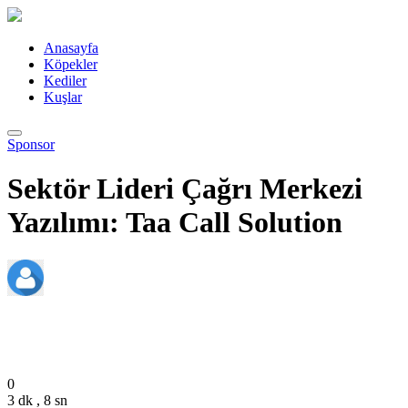
Anasayfa
Köpekler
Kediler
Kuşlar
Sponsor
Sektör Lideri Çağrı Merkezi
Yazılımı: Taa Call Solution
admin
Aralık 25, 2023
0
3 dk , 8 sn