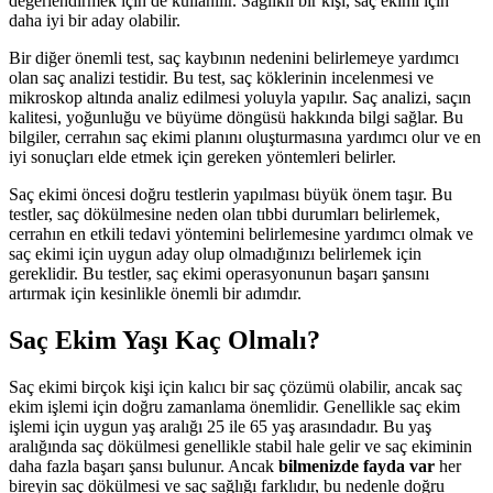
değerlendirmek için de kullanılır. Sağlıklı bir kişi, saç ekimi için
daha iyi bir aday olabilir.
Bir diğer önemli test, saç kaybının nedenini belirlemeye yardımcı
olan saç analizi testidir. Bu test, saç köklerinin incelenmesi ve
mikroskop altında analiz edilmesi yoluyla yapılır. Saç analizi, saçın
kalitesi, yoğunluğu ve büyüme döngüsü hakkında bilgi sağlar. Bu
bilgiler, cerrahın saç ekimi planını oluşturmasına yardımcı olur ve en
iyi sonuçları elde etmek için gereken yöntemleri belirler.
Saç ekimi öncesi doğru testlerin yapılması büyük önem taşır. Bu
testler, saç dökülmesine neden olan tıbbi durumları belirlemek,
cerrahın en etkili tedavi yöntemini belirlemesine yardımcı olmak ve
saç ekimi için uygun aday olup olmadığınızı belirlemek için
gereklidir. Bu testler, saç ekimi operasyonunun başarı şansını
artırmak için kesinlikle önemli bir adımdır.
Saç Ekim Yaşı Kaç Olmalı?
Saç ekimi birçok kişi için kalıcı bir saç çözümü olabilir, ancak saç
ekim işlemi için doğru zamanlama önemlidir. Genellikle saç ekim
işlemi için uygun yaş aralığı 25 ile 65 yaş arasındadır. Bu yaş
aralığında saç dökülmesi genellikle stabil hale gelir ve saç ekiminin
daha fazla başarı şansı bulunur. Ancak
bilmenizde fayda var
her
bireyin saç dökülmesi ve saç sağlığı farklıdır, bu nedenle doğru