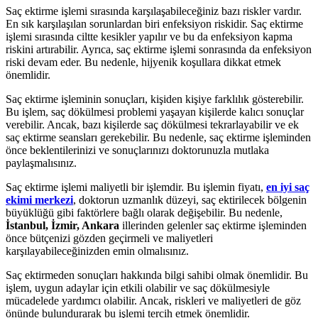
Saç ektirme işlemi sırasında karşılaşabileceğiniz bazı riskler vardır.
En sık karşılaşılan sorunlardan biri enfeksiyon riskidir. Saç ektirme
işlemi sırasında ciltte kesikler yapılır ve bu da enfeksiyon kapma
riskini artırabilir. Ayrıca, saç ektirme işlemi sonrasında da enfeksiyon
riski devam eder. Bu nedenle, hijyenik koşullara dikkat etmek
önemlidir.
Saç ektirme işleminin sonuçları, kişiden kişiye farklılık gösterebilir.
Bu işlem, saç dökülmesi problemi yaşayan kişilerde kalıcı sonuçlar
verebilir. Ancak, bazı kişilerde saç dökülmesi tekrarlayabilir ve ek
saç ektirme seansları gerekebilir. Bu nedenle, saç ektirme işleminden
önce beklentilerinizi ve sonuçlarınızı doktorunuzla mutlaka
paylaşmalısınız.
Saç ektirme işlemi maliyetli bir işlemdir. Bu işlemin fiyatı,
en iyi saç
ekimi merkezi
, doktorun uzmanlık düzeyi, saç ektirilecek bölgenin
büyüklüğü gibi faktörlere bağlı olarak değişebilir. Bu nedenle,
İstanbul, İzmir, Ankara
illerinden gelenler saç ektirme işleminden
önce bütçenizi gözden geçirmeli ve maliyetleri
karşılayabileceğinizden emin olmalısınız.
Saç ektirmeden sonuçları hakkında bilgi sahibi olmak önemlidir. Bu
işlem, uygun adaylar için etkili olabilir ve saç dökülmesiyle
mücadelede yardımcı olabilir. Ancak, riskleri ve maliyetleri de göz
önünde bulundurarak bu işlemi tercih etmek önemlidir.