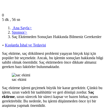
Kasım 8, 2023
0
5 dk , 56 sn
Ana Sayfa
>
Sponsor
>
Saç Ektirmeden Sonuçları Hakkında Bilmeniz Gerekenler
«
Kuşlarda İshal ve Tedavisi
Saç ektirme, saç dökülmesi problemi yaşayan birçok kişi için
popüler bir seçenektir. Ancak, bu işlemin sonuçları hakkında bilgi
sahibi olmak önemlidir. Saç ektirmeden önce dikkate almanız
gereken bazı faktörler bulunmaktadır.
sac ekimi
Saç ektirme işlemi geçirmek büyük bir karar gerektirir. Çünkü bu
işlem, uzun vadeli bir taahhüttür ve geri dönüşü zordur.
Saç
ektirme
, uzun sürecek bir süreci kapsar ve bazen birkaç seans
gerektirebilir. Bu nedenle, bu işlemi düşünmeden önce iyi bir
araştırma yapmak önemlidir.