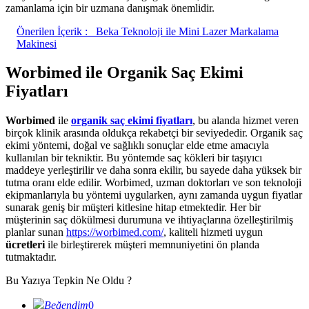
zamanlama için bir uzmana danışmak önemlidir.
Önerilen İçerik :
Beka Teknoloji ile Mini Lazer Markalama
Makinesi
Worbimed ile Organik Saç Ekimi
Fiyatları
Worbimed
ile
organik saç ekimi fiyatları
, bu alanda hizmet veren
birçok klinik arasında oldukça rekabetçi bir seviyededir. Organik saç
ekimi yöntemi, doğal ve sağlıklı sonuçlar elde etme amacıyla
kullanılan bir tekniktir. Bu yöntemde saç kökleri bir taşıyıcı
maddeye yerleştirilir ve daha sonra ekilir, bu sayede daha yüksek bir
tutma oranı elde edilir. Worbimed, uzman doktorları ve son teknoloji
ekipmanlarıyla bu yöntemi uygularken, aynı zamanda uygun fiyatlar
sunarak geniş bir müşteri kitlesine hitap etmektedir. Her bir
müşterinin saç dökülmesi durumuna ve ihtiyaçlarına özelleştirilmiş
planlar sunan
https://worbimed.com/
, kaliteli hizmeti uygun
ücretleri
ile birleştirerek müşteri memnuniyetini ön planda
tutmaktadır.
Bu Yazıya Tepkin Ne Oldu ?
Beğendim
0