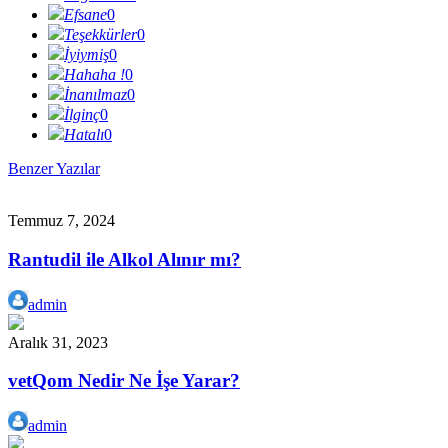
Efsane
0
Teşekkürler
0
İyiymiş
0
Hahaha !
0
İnanılmaz
0
İlginç
0
Hatalı
0
Benzer Yazılar
Temmuz 7, 2024
Rantudil ile Alkol Alınır mı?
admin
Aralık 31, 2023
vetQom Nedir Ne İşe Yarar?
admin