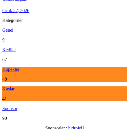
Ocak 22, 2026
Kategoriler
Genel
9
Kediler
67
Köpekler
48
Kuşlar
41
Sponsor
90
Sponsorlar :
hidrojel
|