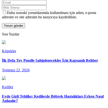
Daha sonraki yorumlarımda kullanılması için adım, e-posta
adresim ve site adresim bu tarayıcıya kaydedilsin.
Son Yazılar
Köpekler
İlk Defa Toy Poodle Sahiplenecekler İçin Kapsamlı Rehber
Temmuz 22, 2026
Kediler
Evde Gizli Tehlike: Kedilerde Böbrek Hastalıkları Erken Nasıl
Anlaşılır?