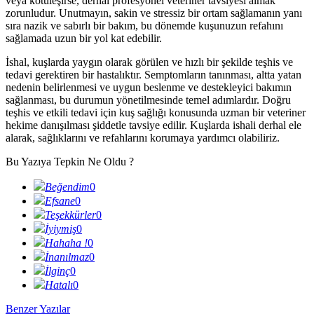
veya kötüleşirse, derhal profesyonel veteriner tavsiyesi almak
zorunludur. Unutmayın, sakin ve stressiz bir ortam sağlamanın yanı
sıra nazik ve sabırlı bir bakım, bu dönemde kuşunuzun refahını
sağlamada uzun bir yol kat edebilir.
İshal, kuşlarda yaygın olarak görülen ve hızlı bir şekilde teşhis ve
tedavi gerektiren bir hastalıktır. Semptomların tanınması, altta yatan
nedenin belirlenmesi ve uygun beslenme ve destekleyici bakımın
sağlanması, bu durumun yönetilmesinde temel adımlardır. Doğru
teşhis ve etkili tedavi için kuş sağlığı konusunda uzman bir veteriner
hekime danışılması şiddetle tavsiye edilir. Kuşlarda ishali derhal ele
alarak, sağlıklarını ve refahlarını korumaya yardımcı olabiliriz.
Bu Yazıya Tepkin Ne Oldu ?
Beğendim
0
Efsane
0
Teşekkürler
0
İyiymiş
0
Hahaha !
0
İnanılmaz
0
İlginç
0
Hatalı
0
Benzer Yazılar