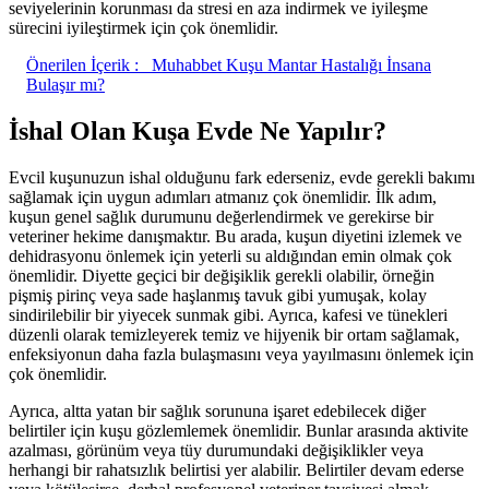
seviyelerinin korunması da stresi en aza indirmek ve iyileşme
sürecini iyileştirmek için çok önemlidir.
Önerilen İçerik :
Muhabbet Kuşu Mantar Hastalığı İnsana
Bulaşır mı?
İshal Olan Kuşa Evde Ne Yapılır?
Evcil kuşunuzun ishal olduğunu fark ederseniz, evde gerekli bakımı
sağlamak için uygun adımları atmanız çok önemlidir. İlk adım,
kuşun genel sağlık durumunu değerlendirmek ve gerekirse bir
veteriner hekime danışmaktır. Bu arada, kuşun diyetini izlemek ve
dehidrasyonu önlemek için yeterli su aldığından emin olmak çok
önemlidir. Diyette geçici bir değişiklik gerekli olabilir, örneğin
pişmiş pirinç veya sade haşlanmış tavuk gibi yumuşak, kolay
sindirilebilir bir yiyecek sunmak gibi. Ayrıca, kafesi ve tünekleri
düzenli olarak temizleyerek temiz ve hijyenik bir ortam sağlamak,
enfeksiyonun daha fazla bulaşmasını veya yayılmasını önlemek için
çok önemlidir.
Ayrıca, altta yatan bir sağlık sorununa işaret edebilecek diğer
belirtiler için kuşu gözlemlemek önemlidir. Bunlar arasında aktivite
azalması, görünüm veya tüy durumundaki değişiklikler veya
herhangi bir rahatsızlık belirtisi yer alabilir. Belirtiler devam ederse