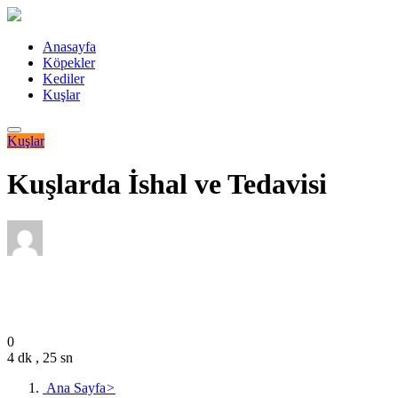
Anasayfa
Köpekler
Kediler
Kuşlar
Kuşlar
Kuşlarda İshal ve Tedavisi
Editor
Kasım 3, 2023
0
4 dk , 25 sn
Ana Sayfa
>