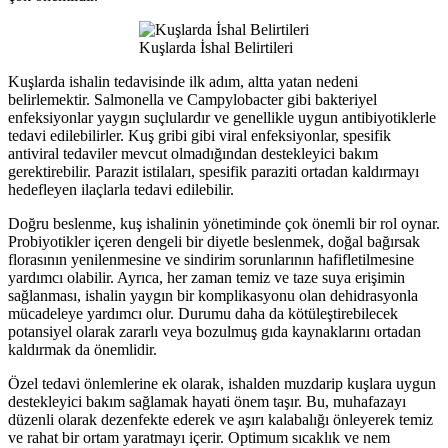
Kuşlarda İshal Belirtileri
Kuşlarda ishalin tedavisinde ilk adım, altta yatan nedeni
belirlemektir. Salmonella ve Campylobacter gibi bakteriyel
enfeksiyonlar yaygın suçlulardır ve genellikle uygun antibiyotiklerle
tedavi edilebilirler. Kuş gribi gibi viral enfeksiyonlar, spesifik
antiviral tedaviler mevcut olmadığından destekleyici bakım
gerektirebilir. Parazit istilaları, spesifik paraziti ortadan kaldırmayı
hedefleyen ilaçlarla tedavi edilebilir.
Doğru beslenme, kuş ishalinin yönetiminde çok önemli bir rol oynar.
Probiyotikler içeren dengeli bir diyetle beslenmek, doğal bağırsak
florasının yenilenmesine ve sindirim sorunlarının hafifletilmesine
yardımcı olabilir. Ayrıca, her zaman temiz ve taze suya erişimin
sağlanması, ishalin yaygın bir komplikasyonu olan dehidrasyonla
mücadeleye yardımcı olur. Durumu daha da kötüleştirebilecek
potansiyel olarak zararlı veya bozulmuş gıda kaynaklarını ortadan
kaldırmak da önemlidir.
Özel tedavi önlemlerine ek olarak, ishalden muzdarip kuşlara uygun
destekleyici bakım sağlamak hayati önem taşır. Bu, muhafazayı
düzenli olarak dezenfekte ederek ve aşırı kalabalığı önleyerek temiz
ve rahat bir ortam yaratmayı içerir. Optimum sıcaklık ve nem