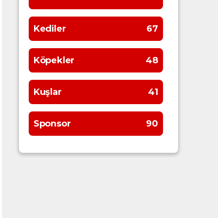
Kediler
67
Köpekler
48
Kuşlar
41
Sponsor
90