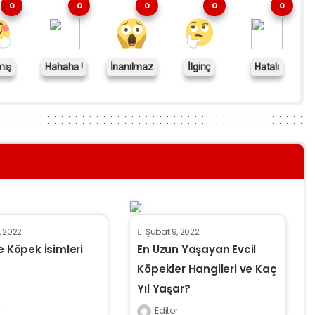
0
0
0
0
0
miş
Hahaha !
İnanılmaz
İlginç
Hatalı
5, 2022
Şubat 9, 2022
ce Köpek İsimleri
En Uzun Yaşayan Evcil
Köpekler Hangileri ve Kaç
Yıl Yaşar?
Editor