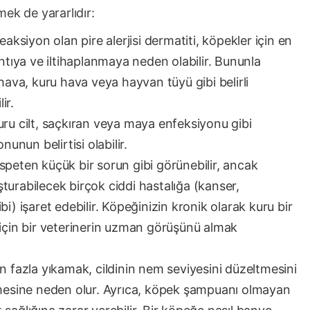
lmek de yararlıdır:
r reaksiyon olan pire alerjisi dermatiti, köpekler için en
kaşıntıya ve iltihaplanmaya neden olabilir. Bununla
 hava, kuru hava veya hayvan tüyü gibi belirli
ir.
uru cilt, saçkıran veya maya enfeksiyonu gibi
nunun belirtisi olabilir.
 nispeten küçük bir sorun gibi görünebilir, ancak
uşturabilecek birçok ciddi hastalığa (kanser,
i) işaret edebilir. Köpeğinizin kronik olarak kuru bir
 için bir veterinerin uzman görüşünü almak
n fazla yıkamak, cildinin nem seviyesini düzeltmesini
elmesine neden olur. Ayrıca, köpek şampuanı olmayan