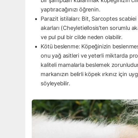
bir şampuan kullanmak köpeğinizin cilt 
yaptıracağınızı öğrenin.
Parazit istilaları: Bit, Sarcoptes scabi
akarları (Cheyletiellosis’ten sorumlu ak
ve pul pul bir cilde neden olabilir.
Kötü beslenme: Köpeğinizin beslenmesi 
onu yağ asitleri ve yeterli miktarda pro
kaliteli mamalarla beslemek zorunludu
markanızın belirli köpek ırkınız için u
söyleyebilir.