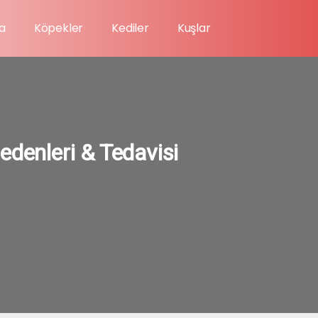
a
Köpekler
Kediler
Kuşlar
edenleri & Tedavisi