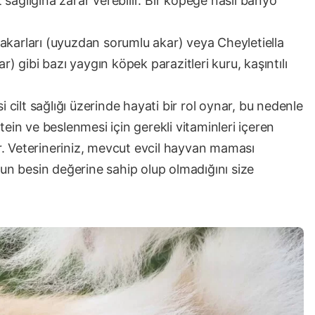
sağlığına zarar verebilir. Bir köpeğe nasıl banyo
ei akarları (uyuzdan sorumlu akar) veya Cheyletiella
ar) gibi bazı yaygın köpek parazitleri kuru, kaşıntılı
cilt sağlığı üzerinde hayati bir rol oynar, bu nedenle
tein ve beslenmesi için gerekli vitaminleri içeren
r. Veterineriniz, mevcut evcil hayvan maması
ygun besin değerine sahip olup olmadığını size