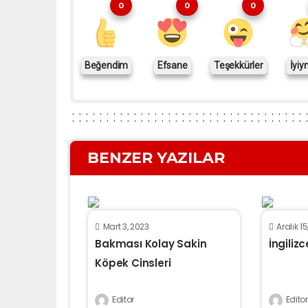
0
0
0
Beğendim
Efsane
Teşekkürler
İyiy
BENZER YAZILAR
Mart 3, 2023
Aralık 1
Bakması Kolay Sakin
İngiliz
Köpek Cinsleri
Editor
Editor