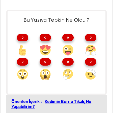
Bu Yazıya Tepkin Ne Oldu ?
0
0
0
0
0
0
0
0
Önerilen İçerik :
Kedimin Burnu Tıkalı, Ne
Yapabilirim?