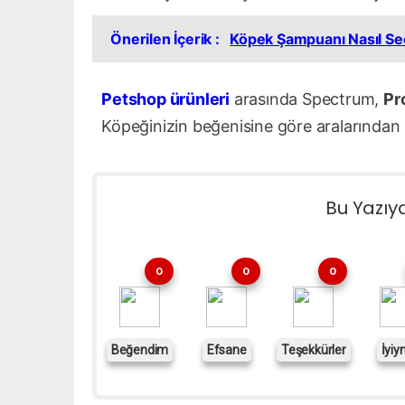
Önerilen İçerik :
Köpek Şampuanı Nasıl Seç
Petshop ürünleri
arasında Spectrum,
Pr
Köpeğinizin beğenisine göre aralarından bi
Bu Yazıy
0
0
0
Beğendim
Efsane
Teşekkürler
İyiy