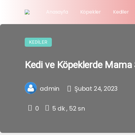
Anasayfa
Köpekler
Kediler
KEDILER
Kedi ve Köpeklerde Mama S
admin
Şubat 24, 2023
0
5 dk , 52 sn