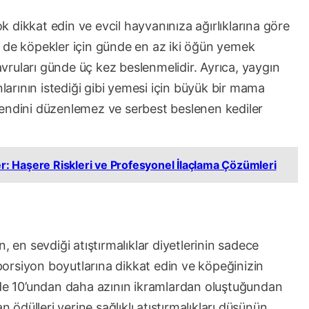
 dikkat edin ve evcil hayvanınıza ağırlıklarına göre
m de köpekler için günde en az iki öğün yemek
ruları günde üç kez beslenmelidir. Ayrıca, yaygın
nlarının istediği gibi yemesi için büyük bir mama
kendini düzenlemez ve serbest beslenen kediler
er: Haşere Riskleri ve Profesyonel İlaçlama Çözümleri
, en sevdiği atıştırmalıklar diyetlerinin sadece
 porsiyon boyutlarına dikkat edin ve köpeğinizin
zde 10’undan daha azının ikramlardan oluştuğundan
n ödülleri yerine sağlıklı atıştırmalıkları düşünün.