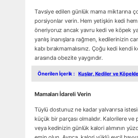
Tavsiye edilen günlük mama miktarına çok
porsiyonlar verin. Hem yetişkin kedi he
öneriyoruz ancak yavru kedi ve köpek yav
yanlış inanışlara rağmen, kedilerinizin ca
kabı bırakmamalısınız. Çoğu kedi kendi 
arasında obezite yaygındır.
Önerilen İçerik :
Kuşlar, Kediler ve Köpekl
Mamaları İdareli Verin
Tüylü dostunuz ne kadar yalvarırsa istesin
küçük bir parçası olmalıdır. Kalorilere ve
veya kedinizin günlük kalori alımının yü
emin olun. Ayrıca, kalori yüklü evcil hayva