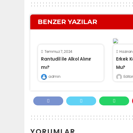
BENZER YAZILAR
Temmuz 7, 2024
Haziran
Rantudil ile Alkol Alınır
Erkek 
mı?
Mu?
admin
Editor
YORUMLAR