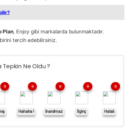
ilir?
o Plan
, Enjoy gibi markalarda bulunmaktadır.
rini tercih edebilirsiniz.
a Tepkin Ne Oldu ?
0
0
0
0
0
miş
Hahaha !
İnanılmaz
İlginç
Hatalı