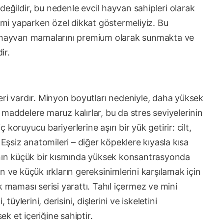
eğildir, bu nedenle evcil hayvan sahipleri olarak
çimi yaparken özel dikkat göstermeliyiz. Bu
l hayvan mamalarını premium olarak sunmakta ve
ir.
eri vardır. Minyon boyutları nedeniyle, daha yüksek
maddelere maruz kalırlar, bu da stres seviyelerinin
oruyucu bariyerlerine aşırı bir yük getirir: cilt,
 Eşsiz anatomileri – diğer köpeklere kıyasla kısa
manın küçük bir kısmında yüksek konsantrasyonda
 ve küçük ırkların gereksinimlerini karşılamak için
k maması serisi yarattı. Tahıl içermez ve mini
tüylerini, derisini, dişlerini ve iskeletini
k et içeriğine sahiptir.