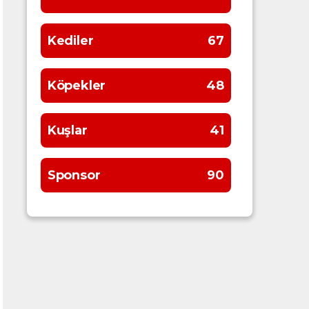
Kediler
67
Köpekler
48
Kuşlar
41
Sponsor
90