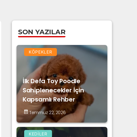
SON YAZILAR
KÖPEKLER
İlk Defa Toy Poodle
Sahiplenecekler İçin
Kapsamlı Rehber
Temmuz 22, 2026
KEDILER