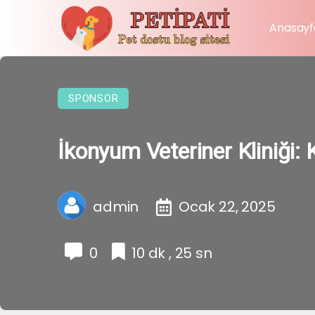
Anasayf
SPONSOR
İkonyum Veteriner Kliniği: 
admin
Ocak 22, 2025
0
10 dk , 25 sn