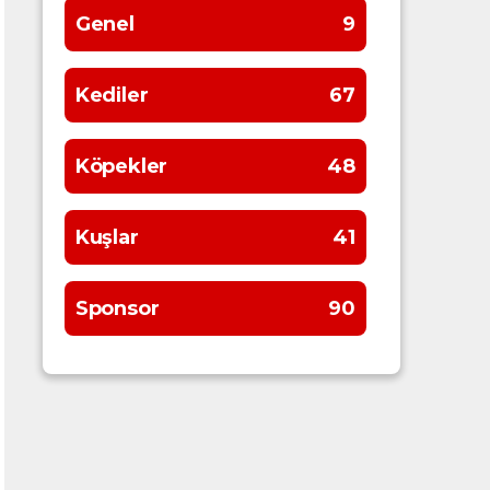
Genel
9
Kediler
67
Köpekler
48
Kuşlar
41
Sponsor
90