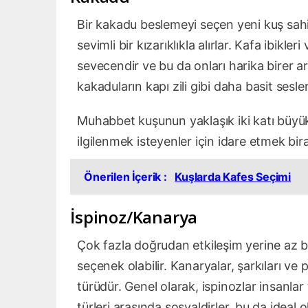
Bir kakadu beslemeyi seçen yeni kuş sahipl
sevimli bir kızarıklıkla alırlar. Kafa ibikl
sevecendir ve bu da onları harika birer 
kakaduların kapı zili gibi daha basit sesle
Muhabbet kuşunun yaklaşık iki katı büyük
ilgilenmek isteyenler için idare etmek bir
Önerilen İçerik :
Kuşlarda Kafes Seçimi
İspinoz/Kanarya
Çok fazla doğrudan etkileşim yerine az bak
seçenek olabilir. Kanaryalar, şarkıları ve p
türüdür. Genel olarak, ispinozlar insanla
türleri arasında sosyaldirler, bu da ideal 