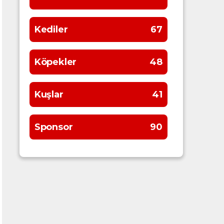
Kediler
67
Köpekler
48
Kuşlar
41
Sponsor
90