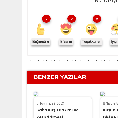
Bu Yazıy
0
0
0
Beğendim
Efsane
Teşekkürler
İyiy
BENZER YAZILAR
Temmuz 3, 2023
Nisan 15
Saka Kuşu Bakımı ve
Kuşunu
Yetiştirilmesi
Dişi ve 