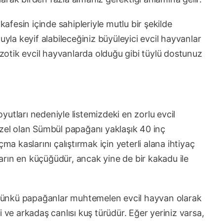
kafesin içinde sahipleriyle mutlu bir şekilde
uyla keyif alabileceğiniz büyüleyici evcil hayvanlar
egzotik evcil hayvanlarda olduğu gibi tüylü dostunuz
utları nedeniyle listemizdeki en zorlu evcil
üzel olan Sümbül papağanı yaklaşık 40 inç
ma kaslarını çalıştırmak için yeterli alana ihtiyaç
rın en küçüğüdür, ancak yine de bir kakadu ile
? Çünkü papağanlar muhtemelen evcil hayvan olarak
 ve arkadaş canlısı kuş türüdür. Eğer yeriniz varsa,