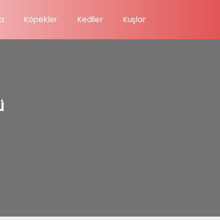
a
Köpekler
Kediler
Kuşlar
ü