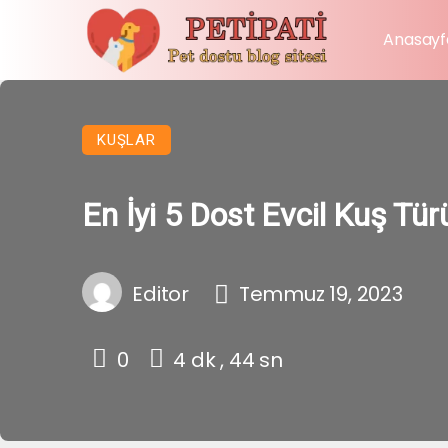
Anasayf
KUŞLAR
En İyi 5 Dost Evcil Kuş Tür
Editor
Temmuz 19, 2023
0
4 dk , 44 sn