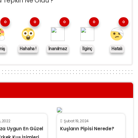
a Tepkin Ne Oldu ?
0
0
0
0
0
miş
Hahaha !
İnanılmaz
İlginç
Hatalı
, 2022
Şubat 19, 2024
za Uygun En Güzel
Kuşların Pipisi Nerede?
Erkek Kuş İsimleri