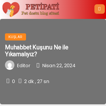
KUŞLAR
Muhabbet Kuşunu Ne ile
Yıkamalıyız?
Editor
Nisan 22, 2024
0
2 dk , 27 sn