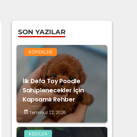
SON YAZILAR
KÖPEKLER
İlk Defa Toy Poodle
Sahiplenecekler İçin
Kapsamlı Rehber
Temmuz 22, 2026
KEDILER