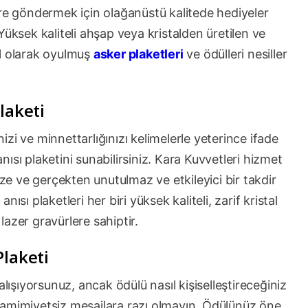
ere göndermek için olağanüstü kalitede hediyeler
üksek kaliteli ahşap veya kristalden üretilen ve
el olarak oyulmuş
asker plaketleri
ve ödülleri nesiller
Plaketi
inizi ve minnettarlığınızı kelimelerle yeterince ifade
ısı plaketini sunabilirsiniz. Kara Kuvvetleri hizmet
ize ve gerçekten unutulmaz ve etkileyici bir takdir
sı plaketleri her biri yüksek kaliteli, zarif kristal
 lazer gravürlere sahiptir.
Plaketi
alışıyorsunuz, ancak ödülü nasıl kişiselleştireceğiniz
samimiyetsiz mesajlara razı olmayın. Ödülünüz öne