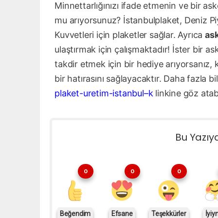
Minnettarlığınızı ifade etmenin ve bir ask
mu arıyorsunuz? İstanbulplaket, Deniz Piy
Kuvvetleri için plaketler sağlar. Ayrıca
ask
ulaştırmak için çalışmaktadır! İster bir ask
takdir etmek için bir hediye arıyorsanız, 
bir hatırasını sağlayacaktır. Daha fazla bil
plaket-uretim-istanbul–k
linkine göz atabi
Bu Yazıy
0
0
0
Beğendim
Efsane
Teşekkürler
İyiy