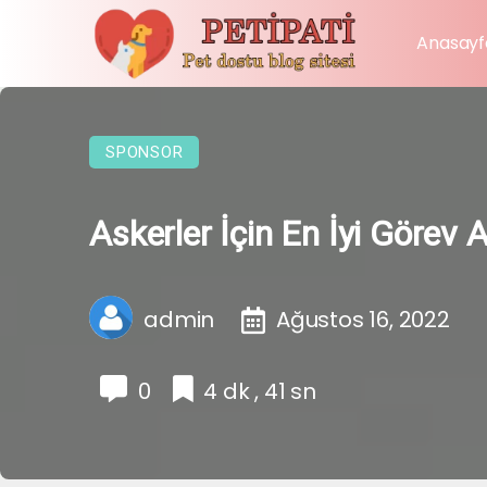
Anasayf
SPONSOR
Askerler İçin En İyi Görev An
admin
Ağustos 16, 2022
0
4 dk , 41 sn