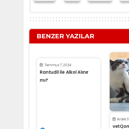
BENZER YAZILAR
Temmuz 7, 2024
Rantudil ile Alkol Alınır
mı?
Aralık 3
vetQom