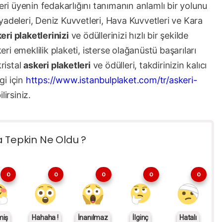
eri üyenin fedakarlığını tanımanın anlamlı bir yolunu
adeleri, Deniz Kuvvetleri, Hava Kuvvetleri ve Kara
eri plaketlerinizi
ve ödüllerinizi hızlı bir şekilde
eri emeklilik plaketi, isterse olağanüstü başarıları
kristal
askeri plaketleri
ve ödülleri, takdirinizin kalıcı
gi için
https://www.istanbulplaket.com/tr/askeri-
lirsiniz.
a Tepkin Ne Oldu ?
0
0
0
0
0
miş
Hahaha !
İnanılmaz
İlginç
Hatalı