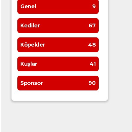
Genel
9
Kediler
67
Köpekler
48
Kuşlar
41
Sponsor
90