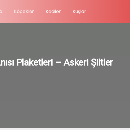
a
Köpekler
Kediler
Kuşlar
ısı Plaketleri – Askeri Şiltler