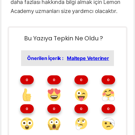
daha fazlası hakkında bilgi almak için Lemon
Academy uzmanları size yardımcı olacaktır.
Bu Yazıya Tepkin Ne Oldu ?
Önerilen İçerik :
Maltepe Veteriner
0
0
0
0
0
0
0
0