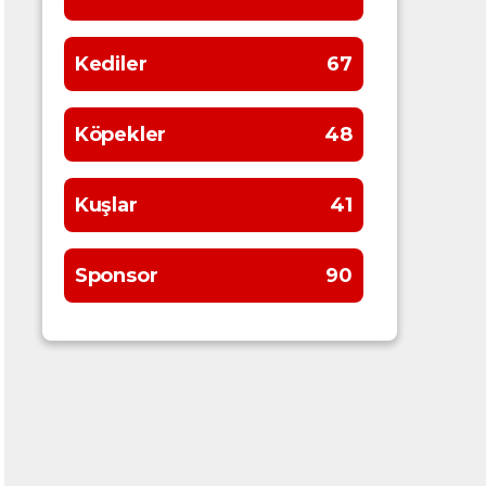
Kediler
67
Köpekler
48
Kuşlar
41
Sponsor
90