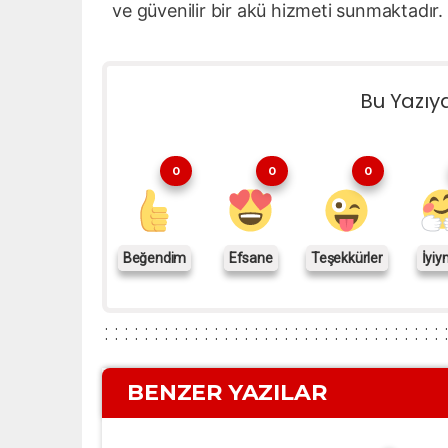
ve güvenilir bir akü hizmeti sunmaktadır.
Bu Yazıy
0
0
0
Beğendim
Efsane
Teşekkürler
İyiy
BENZER YAZILAR