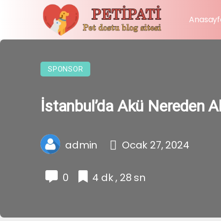
Anasayf
SPONSOR
İstanbul’da Akü Nereden Al
admin
Ocak 27, 2024
0
4 dk , 28 sn