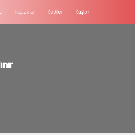
a
Köpekler
Kediler
Kuşlar
ınır