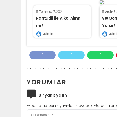
Temmuz 7, 2024
Aralık 31
Rantudil ile Alkol Alınır
vetQom
mı?
Yarar?
admin
admi
YORUMLAR
Bir yanıt yazın
E-posta adresiniz yayınlanmayacak.
Gerekli alan