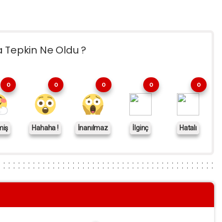
a Tepkin Ne Oldu ?
0
0
0
0
0
miş
Hahaha !
İnanılmaz
İlginç
Hatalı