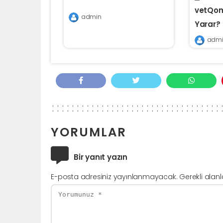
vetQom
admin
Yarar?
admi
YORUMLAR
Bir yanıt yazın
E-posta adresiniz yayınlanmayacak.
Gerekli alan