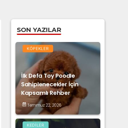
SON YAZILAR
KÖPEKLER
İlk Defa Toy Poodle
Sahiplenecekler İçin
Kapsamlı Rehber
Temmuz 22, 2026
KEDILER