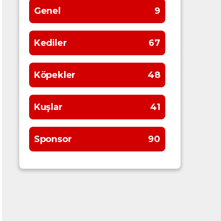
Genel
9
Kediler
67
Köpekler
48
Kuşlar
41
Sponsor
90