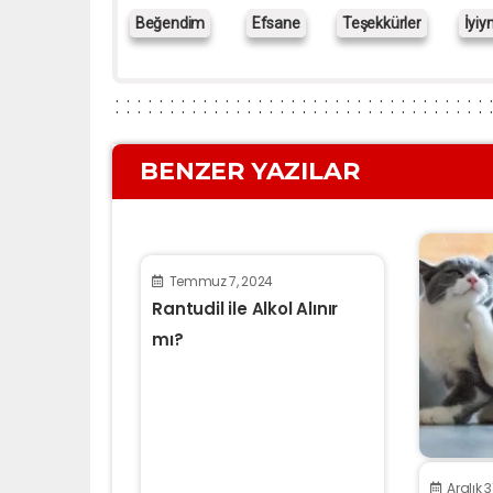
Beğendim
Efsane
Teşekkürler
İyiy
BENZER YAZILAR
Temmuz 7, 2024
Rantudil ile Alkol Alınır
mı?
Aralık 3