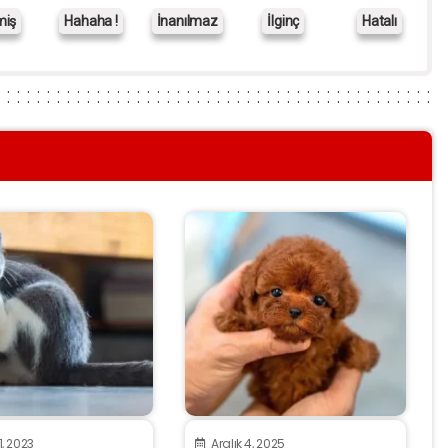
miş
Hahaha !
İnanılmaz
İlginç
Hatalı
1, 2023
Aralık 4, 2025