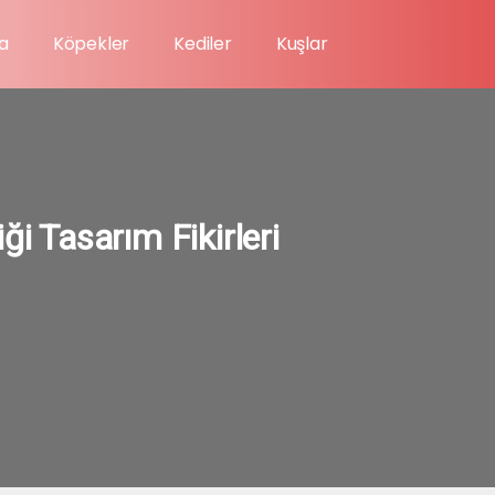
a
Köpekler
Kediler
Kuşlar
ği Tasarım Fikirleri