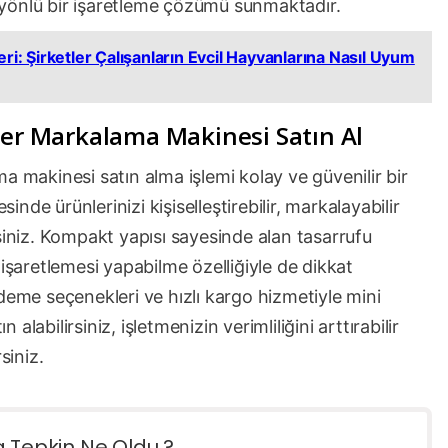
ok yönlü bir işaretleme çözümü sunmaktadır.
ri: Şirketler Çalışanların Evcil Hayvanlarına Nasıl Uyum
zer Markalama Makinesi Satın Al
a makinesi satın alma işlemi kolay ve güvenilir bir
sinde ürünlerinizi kişiselleştirebilir, markalayabilir
siniz. Kompakt yapısı sayesinde alan tasarrufu
 işaretlemesi yapabilme özelliğiyle de dikkat
deme seçenekleri ve hızlı kargo hizmetiyle mini
labilirsiniz, işletmenizin verimliliğini arttırabilir
siniz.
a Tepkin Ne Oldu ?