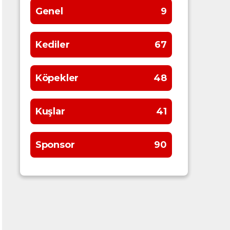
Genel
9
Kediler
67
Köpekler
48
Kuşlar
41
Sponsor
90