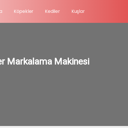
a
Köpekler
Kediler
Kuşlar
azer Markalama Makinesi