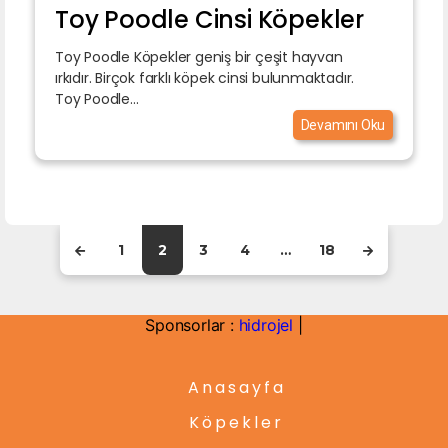
Toy Poodle Cinsi Köpekler
Toy Poodle Köpekler geniş bir çeşit hayvan
ırkıdır. Birçok farklı köpek cinsi bulunmaktadır.
Toy Poodle...
Devamını Oku
1
2
3
4
…
18
Sponsorlar :
hidrojel
|
Anasayfa
Köpekler