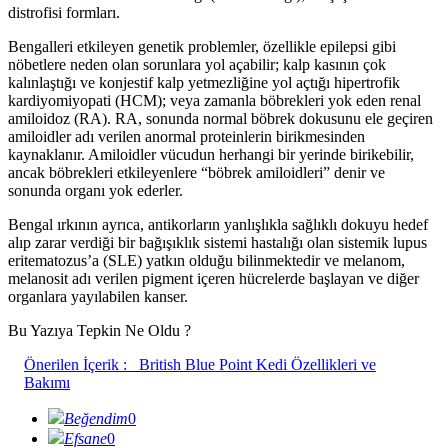
distrofisi formları.
Bengalleri etkileyen genetik problemler, özellikle epilepsi gibi
nöbetlere neden olan sorunlara yol açabilir; kalp kasının çok
kalınlaştığı ve konjestif kalp yetmezliğine yol açtığı hipertrofik
kardiyomiyopati (HCM); veya zamanla böbrekleri yok eden renal
amiloidoz (RA). RA, sonunda normal böbrek dokusunu ele geçiren
amiloidler adı verilen anormal proteinlerin birikmesinden
kaynaklanır. Amiloidler vücudun herhangi bir yerinde birikebilir,
ancak böbrekleri etkileyenlere “böbrek amiloidleri” denir ve
sonunda organı yok ederler.
Bengal ırkının ayrıca, antikorların yanlışlıkla sağlıklı dokuyu hedef
alıp zarar verdiği bir bağışıklık sistemi hastalığı olan sistemik lupus
eritematozus’a (SLE) yatkın olduğu bilinmektedir ve melanom,
melanosit adı verilen pigment içeren hücrelerde başlayan ve diğer
organlara yayılabilen kanser.
Bu Yazıya Tepkin Ne Oldu ?
Önerilen İçerik :
British Blue Point Kedi Özellikleri ve
Bakımı
Beğendim
0
Efsane
0