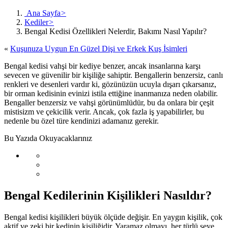
Ana Sayfa
>
Kediler
>
Bengal Kedisi Özellikleri Nelerdir, Bakımı Nasıl Yapılır?
«
Kuşunuza Uygun En Güzel Dişi ve Erkek Kuş İsimleri
Bengal kedisi vahşi bir kediye benzer, ancak insanlarına karşı
sevecen ve güvenilir bir kişiliğe sahiptir. Bengallerin benzersiz, canlı
renkleri ve desenleri vardır ki, gözünüzün ucuyla dışarı çıkarsanız,
bir orman kedisinin evinizi istila ettiğine inanmanıza neden olabilir.
Bengaller benzersiz ve vahşi görünümlüdür, bu da onlara bir çeşit
mistisizm ve çekicilik verir. Ancak, çok fazla iş yapabilirler, bu
nedenle bu özel türe kendinizi adamanız gerekir.
Bu Yazıda Okuyacaklarınız
Bengal Kedilerinin Kişilikleri Nasıldır?
Bengal kedisi kişilikleri büyük ölçüde değişir. En yaygın kişilik, çok
aktif ve zeki bir kedinin kişiliğidir. Yaramaz olmayı, her türlü şeye