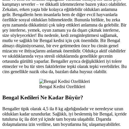
karışmayı severler – ve dikkatli izlenmezlerse bazen yıkıcı olabilirler.
Zekaları, erken yaşta bile kolayca eğitilebilir oldukları anlamına
gelir. Bengallerin hem insanlarla hem de diğer evcil hayvanlarla
özellikle sosyal oldukları bilinmektedir. Bununla birlikte, bu zeka
aynı zamanda dikkatinizi çok talep ettikleri anlamına da gelebilir. Bir
şey isterlerse, yemek, oyun zamanı ya da dışarı çıkmak isterlerse,
size söyleyecekler! Bu nedenle, kedi zenginleştirmesi sağlamak,
mutlu ve sağlıklı bir Bengal kedisi için çok önemlidir. Bir Bengal
almayı düşünüyorsanız, bir eve getirmeden önce bu cinsin genel
mizacını ve ihtiyaçlarını anlamak önemlidir. Oldukça aktif olabilirler
ve sıkıldıklarında veya stresli olduklarında genellikle gecenin
ortasında gürültü yaparlar. Bengaller ayrıca değişiklikleri iyi tolere
etmezler ve bu tür stres faktörlerine tepki olarak tepki verebilirler. Bu
cins genellikle nazik olsa da, bazıları daha huysuz olabilir.
Bengal Kedisi Ozellikleri
Bengal Kedileri Ne Kadar Büyür?
Bengaller tipik olarak 4,5 ila 8 kg ağırlığındadır ve neredeyse uzun
oldukları kadar uzundurlar. Sağlıklı, iyi beslenmiş bir Bengal, içeride
tutulursa üç ila dört yıl içinde tam boyuta ulaşabilir. Dışarıda
dolaşmalarına izin verilirse, tam boyutlarına hiç ulaşamayabilirler.