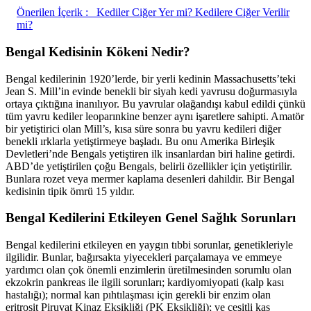
Önerilen İçerik :
Kediler Ciğer Yer mi? Kedilere Ciğer Verilir
mi?
Bengal Kedisinin Kökeni Nedir?
Bengal kedilerinin 1920’lerde, bir yerli kedinin Massachusetts’teki
Jean S. Mill’in evinde benekli bir siyah kedi yavrusu doğurmasıyla
ortaya çıktığına inanılıyor. Bu yavrular olağandışı kabul edildi çünkü
tüm yavru kediler leoparınkine benzer aynı işaretlere sahipti. Amatör
bir yetiştirici olan Mill’s, kısa süre sonra bu yavru kedileri diğer
benekli ırklarla yetiştirmeye başladı. Bu onu Amerika Birleşik
Devletleri’nde Bengals yetiştiren ilk insanlardan biri haline getirdi.
ABD’de yetiştirilen çoğu Bengals, belirli özellikler için yetiştirilir.
Bunlara rozet veya mermer kaplama desenleri dahildir. Bir Bengal
kedisinin tipik ömrü 15 yıldır.
Bengal Kedilerini Etkileyen Genel Sağlık Sorunları
Bengal kedilerini etkileyen en yaygın tıbbi sorunlar, genetikleriyle
ilgilidir. Bunlar, bağırsakta yiyecekleri parçalamaya ve emmeye
yardımcı olan çok önemli enzimlerin üretilmesinden sorumlu olan
ekzokrin pankreas ile ilgili sorunları; kardiyomiyopati (kalp kası
hastalığı); normal kan pıhtılaşması için gerekli bir enzim olan
eritrosit Piruvat Kinaz Eksikliği (PK Eksikliği); ve çeşitli kas