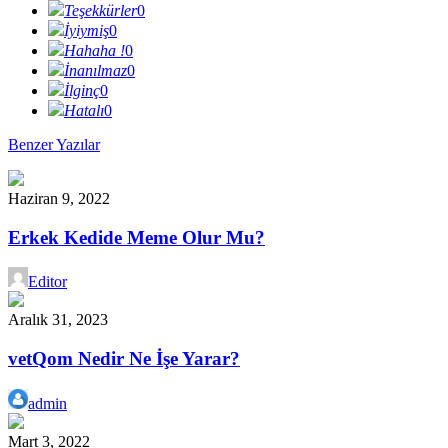
Teşekkürler
0
İyiymiş
0
Hahaha !
0
İnanılmaz
0
İlginç
0
Hatalı
0
Benzer Yazılar
Haziran 9, 2022
Erkek Kedide Meme Olur Mu?
Editor
Aralık 31, 2023
vetQom Nedir Ne İşe Yarar?
admin
Mart 3, 2022